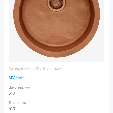
Артикул:
SMC-510V-Supreme.A
SEAMAN
Ширина, мм
510
Длина, мм
510