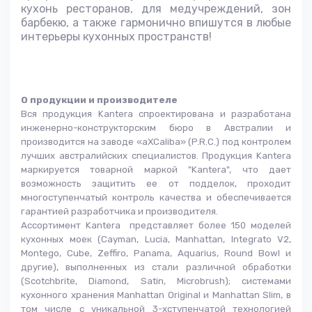
кухонь ресторанов, для медучреждений, зон
барбекю, а также гармонично впишутся в любые
интерьеры кухонных пространств!
О продукции и производителе
Вся продукция Kantera спроектирована и разработана
инженерно-конструкторским бюро в Австралии и
производится на заводе «aXCaliba» (P.R.C.) под контролем
лучших австралийских специалистов. Продукция Kantera
маркируется товарной маркой "Kantera", что дает
возможность защитить ее от подделок, проходит
многоступенчатый контроль качества и обеспечивается
гарантией разработчика и производителя.
Ассортимент Kantera представляет более 150 моделей
кухонных моек (Cayman, Lucia, Manhattan, Integrato V2,
Montego, Cube, Zeffiro, Panama, Aquarius, Round Bowl и
другие), выполненных из стали различной обработки
(Scotchbrite, Diamond, Satin, Microbrush); системами
кухонного хранения Manhattan Original и Manhattan Slim, в
том числе с уникальной 3-хступенчатой технологией