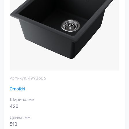
Артикул:
4993606
Omoikiri
Ширина, мм
420
Длина, мм
510