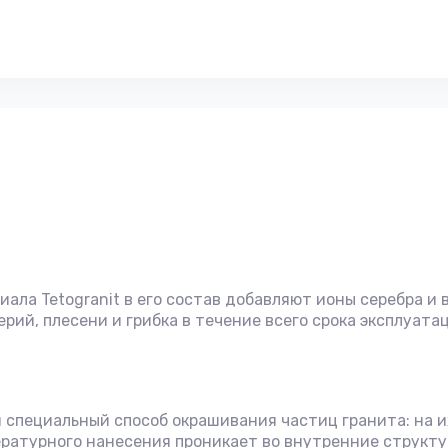
ла Tetogranit в его состав добавляют ионы серебра и в
ий, плесени и грибка в течение всего срока эксплуата
я специальный способ окрашивания частиц гранита: на 
ературного нанесения проникает во внутренние структу