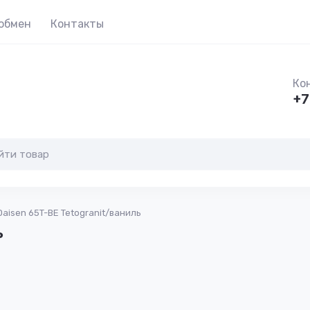
 обмен
Контакты
Ко
+7
 Daisen 65T-BE Tetogranit/ваниль
ь