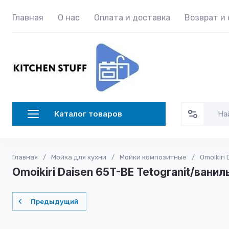
Главная
О нас
Оплата и доставка
Возврат и
Каталог товаров
Главная
/
Мойка для кухни
/
Мойки композитные
/
Omoikiri
Omoikiri Daisen 65T-BE Tetogranit/ванил
Предыдущий