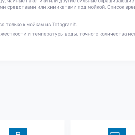
щу, чайные пакетики или другие сильные окрашивающие
ми средствами или химикатами под мойкой. Список вред
 только к мойкам из Tetogranit.
 жесткости и температуры воды, точного количества и
.