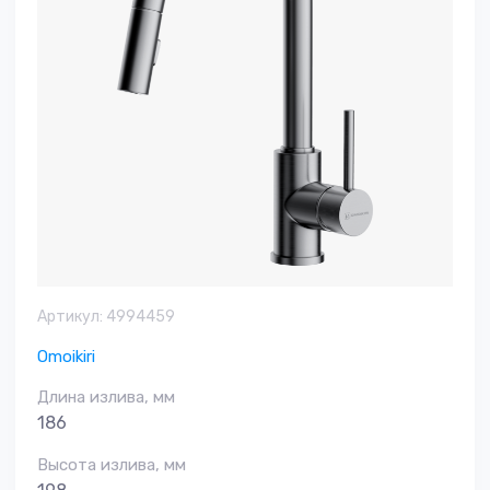
Артикул:
4994459
Omoikiri
Длина излива, мм
186
Высота излива, мм