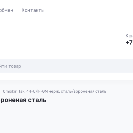
 обмен
Контакты
Ко
+7
Omoikiri Taki 44-U/IF-GM нерж. сталь/вороненая сталь
ороненая сталь