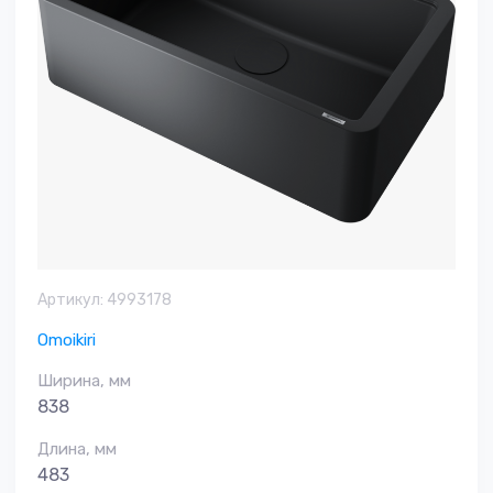
Артикул:
4993178
Omoikiri
Ширина, мм
838
Длина, мм
483