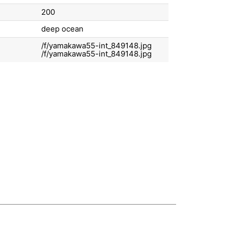
200
deep ocean
/f/yamakawa55-int_849148.jpg